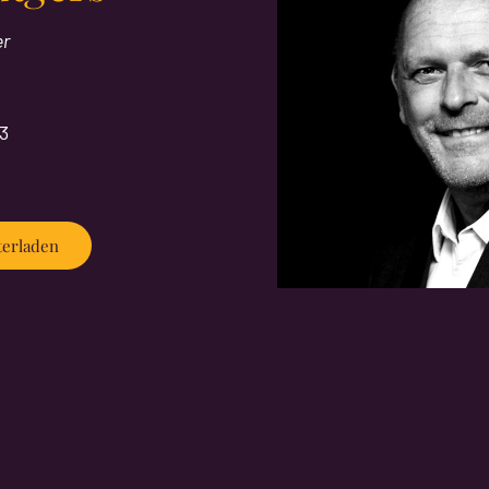
er
13
terladen