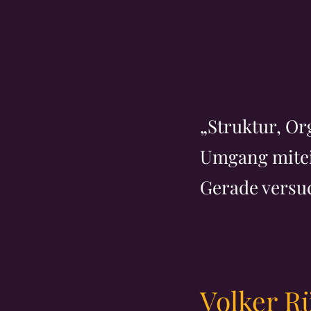
„Struktur, Or
Umgang mitei
Gerade versuc
Volker R