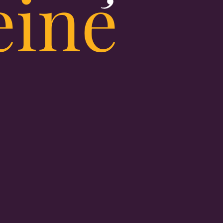
ein
e