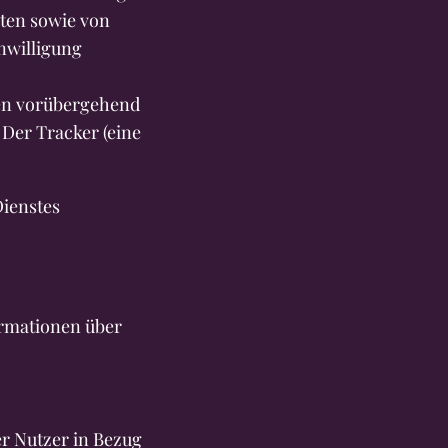
aten sowie von
nwilligung
nen vorübergehend
 Der Tracker (eine
Dienstes
rmationen über
er Nutzer in Bezug