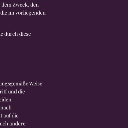
nt dem Zweck, den
die im vorliegenden
ie durch diese
dnungsgemäße Weise
iff und die
eiden.
 nach
 auf die
auch andere