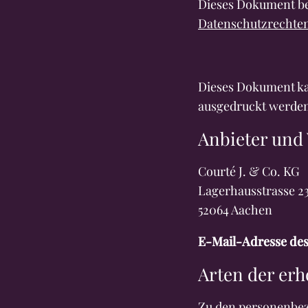
Dieses Dokument be
Datenschutzrechte
Dieses Dokument ka
ausgedruckt werde
Anbieter und
Courté J. & Co. KG
Lagerhausstrasse 2
52064 Aachen
E-Mail-Adresse des
Arten der er
Zu den personenbezo