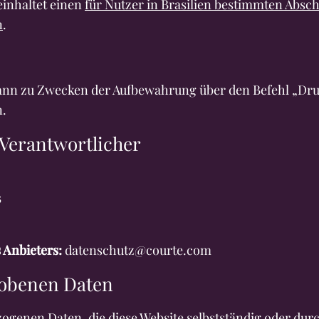
inhaltet einen
für Nutzer in Brasilien bestimmten Absch
n
.
nn zu Zwecken der Aufbewahrung über den Befehl „Dr
n.
 Verantwortlicher
3
 Anbieters:
datenschutz@courte.com
hobenen Daten
genen Daten, die diese Website selbstständig oder durch