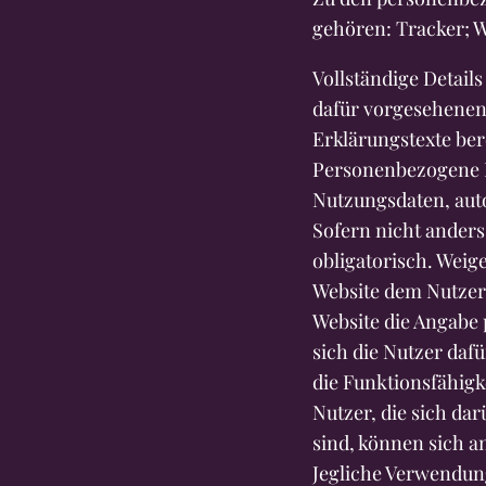
gehören: Tracker; W
Vollständige Detail
dafür vorgesehenen
Erklärungstexte ber
Personenbezogene D
Nutzungsdaten, aut
Sofern nicht anders
obligatorisch. Weig
Website dem Nutzer 
Website die Angabe 
sich die Nutzer dafü
die Funktionsfähigk
Nutzer, die sich da
sind, können sich a
Jegliche Verwendung