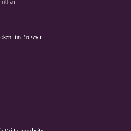
nitt zu
ucken“ im Browser
 Dritte verarbeitet,