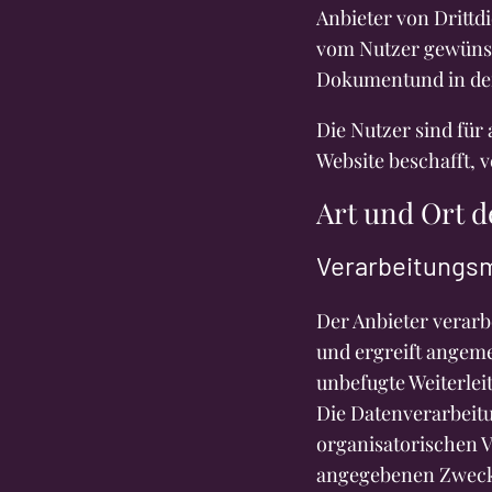
Anbieter von Drittd
vom Nutzer gewünsc
Dokumentund in der
Die Nutzer sind für
Website beschafft, 
Art und Ort 
Verarbeitungs
Der Anbieter verar
und ergreift angem
unbefugte Weiterle
Die Datenverarbeit
organisatorischen V
angegebenen Zwecke