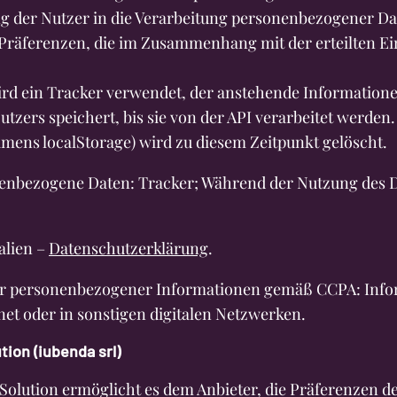
ng der Nutzer in die Verarbeitung personenbezogener D
Präferenzen, die im Zusammenhang mit der erteilten Ei
rd ein Tracker verwendet, der anstehende Informatio
tzers speichert, bis sie von der API verarbeitet werden.
ens localStorage) wird zu diesem Zeitpunkt gelöscht.
nenbezogene Daten: Tracker; Während der Nutzung des 
alien –
Datenschutzerklärung
.
er personenbezogener Informationen gemäß CCPA: Info
rnet oder in sonstigen digitalen Netzwerken.
ion (iubenda srl)
Solution ermöglicht es dem Anbieter, die Präferenzen d