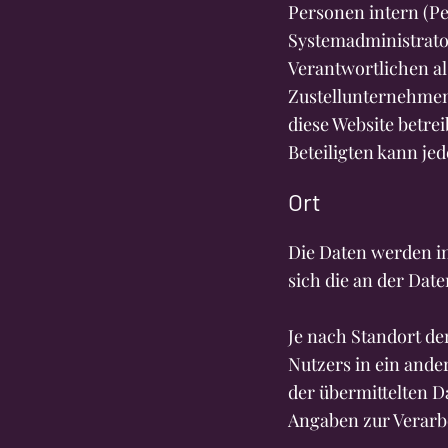
Personen intern (Pe
Systemadministrator
Verantwortlichen al
Zustellunternehme
diese Website betrei
Beteiligten kann je
Ort
Die Daten werden in
sich die an der Date
Je nach Standort d
Nutzers in ein ande
der übermittelten D
Angaben zur Verarb