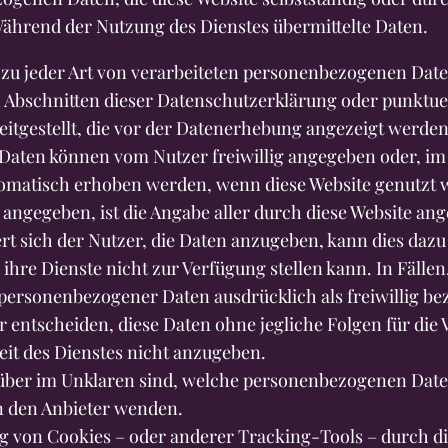
ährend der Nutzung des Dienstes übermittelte Daten.
s zu jeder Art von verarbeiteten personenbezogenen Dat
 Abschnitten dieser Datenschutzerklärung oder punktue
eitgestellt, die vor der Datenerhebung angezeigt werden
aten können vom Nutzer freiwillig angegeben oder, im 
omatisch erhoben werden, wenn diese Website genutzt w
 angegeben, ist die Angabe aller durch diese Website an
ert sich der Nutzer, die Daten anzugeben, kann dies dazu
ihre Dienste nicht zur Verfügung stellen kann. In Fällen
personenbezogener Daten ausdrücklich als freiwillig be
r entscheiden, diese Daten ohne jegliche Folgen für die 
eit des Dienstes nicht anzugeben.
rüber im Unklaren sind, welche personenbezogenen Date
n den Anbieter wenden.
 von Cookies – oder anderer Tracking-Tools – durch di