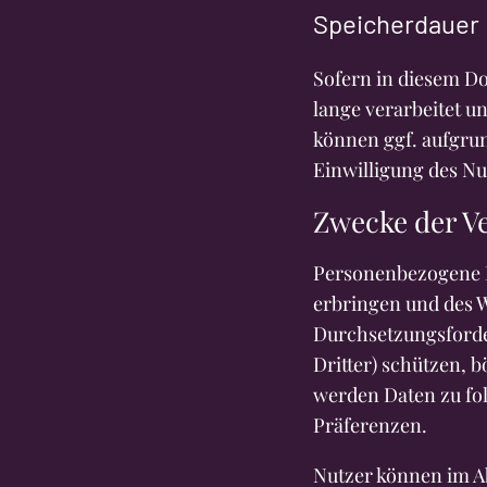
Speicherdauer
Sofern in diesem D
lange verarbeitet u
können ggf. aufgrun
Einwilligung des N
Zwecke der V
Personenbezogene D
erbringen und des 
Durchsetzungsforder
Dritter) schützen, 
werden Daten zu fo
Präferenzen.
Nutzer können im A